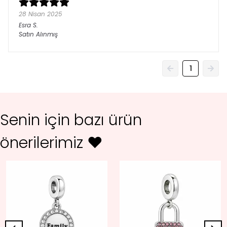
28 Nisan 2025
Esra
S.
Satın Alınmış
1
Senin için bazı ürün
önerilerimiz ♥