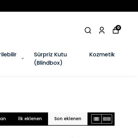
0
ilebilir
Sürpriz Kutu
Kozmetik
(Blindbox)
lan
İlk eklenen
Son eklenen