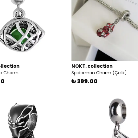
llection
NOKT. collection
ge Charm
Spiderman Charm (Çelik)
00
₺ 399.00