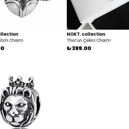
llection
NOKT. collection
nitch Charm
Thor’un Çekici Charm
00
₺ 399.00