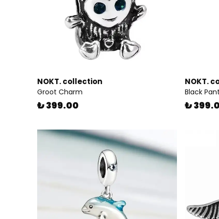
NOKT. collection
NOKT. co
Groot Charm
Black Pa
₺ 399.00
₺ 399.