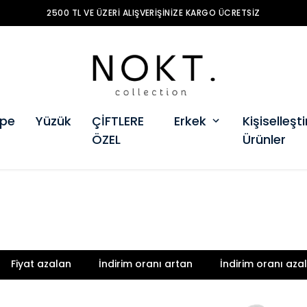
2500 TL VE ÜZERI ALIŞVERIŞINIZE KARGO ÜCRETSIZ
pe
Yüzük
ÇİFTLERE
Erkek
Kişiselleştir
ÖZEL
Ürünler
Fiyat azalan
İndirim oranı artan
İndirim oranı aza