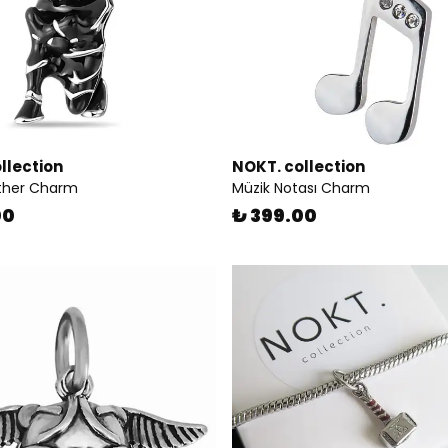
llection
NOKT. collection
nther Charm
Müzik Notası Charm
00
₺ 399.00