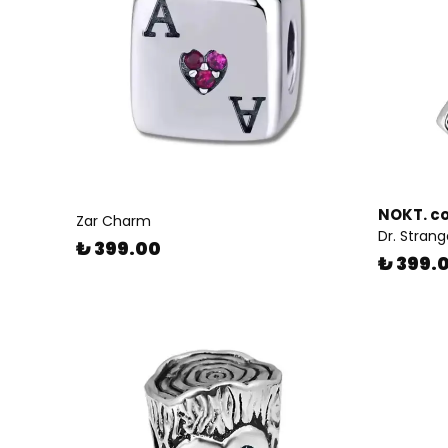
NOKT. co
Zar Charm
Dr. Stran
₺ 399.00
₺ 399.