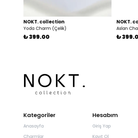
NOKT. collection
NOKT. co
Yoda Charm (Çelik)
Aslan Ch
₺ 399.00
₺ 399.
Kategoriler
Hesabım
Anasayfa
Giriş Yap
Charmlar
Kayıt Ol