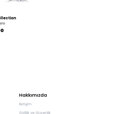
llection
arm
00
Hakkımızda
İletişim
Gizlilik ve Güvenlik