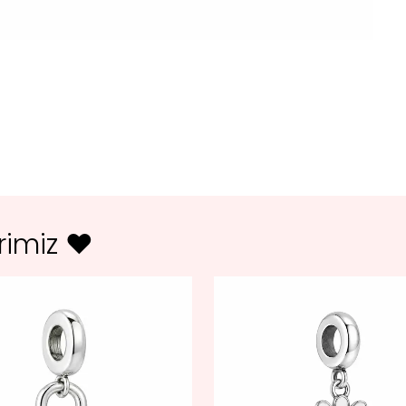
erimiz ♥