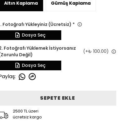
Altın Kaplama
Gümüş Kaplama
1. Fotoğrafı Yükleyiniz (Ücretsiz)
*
Dosya Seç
2. Fotoğrafı Yüklemek İstiyorsanız
(+
₺ 100.00
)
(Zorunlu Değil)
Dosya Seç
Paylaş
:
SEPETE EKLE
2500 TL üzeri
ücretsiz kargo