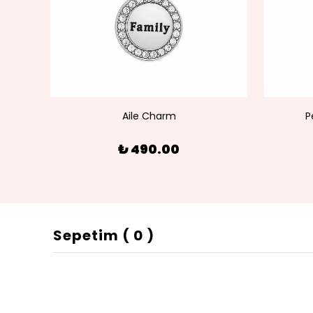
olye
Aile Charm
P
₺ 490.00
Sepetim
(
0
)