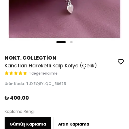
NOKT. COLLECTİON
Kanatları Hareketli Kalp Kolye (Çelik)
1 değerlendirme
Ürün Kodu
:
TUXEQ8YLQC_56675
₺ 400.00
Kaplama Rengi
Gümüş Kaplama
Altın Kaplama