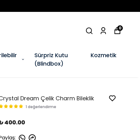
0
ilebilir
Sürpriz Kutu
Kozmetik
(Blindbox)
Crystal Dream Çelik Charm Bileklik
1 değerlendirme
₺ 400.00
Paylaş
: