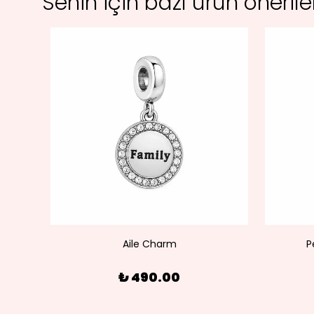
Senin için bazı ürün öneril
olye
Aile Charm
P
₺ 490.00