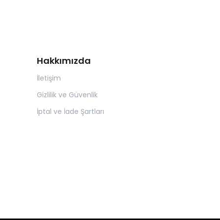
Hakkımızda
İletişim
Gizlilik ve Güvenlik
İptal ve İade Şartları