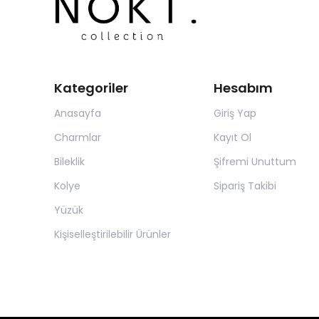
Kategoriler
Hesabım
Anasayfa
Giriş Yap
Charmlar
Kayıt Ol
Bileklik
Şifremi Unuttum
Kolye
Sipariş Takibi
Yüzük
Kişiselleştirilebilir Ürünler