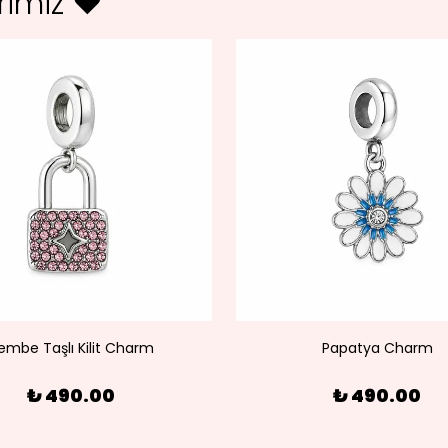
erimiz ♥
embe Taşlı Kilit Charm
Papatya Charm
₺ 490.00
₺ 490.00