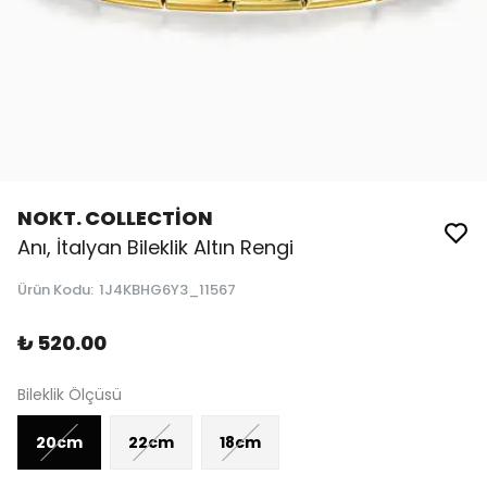
NOKT. COLLECTİON
Anı, İtalyan Bileklik Altın Rengi
Ürün Kodu
:
1J4KBHG6Y3_11567
₺ 520.00
Bileklik Ölçüsü
20cm
22cm
18cm