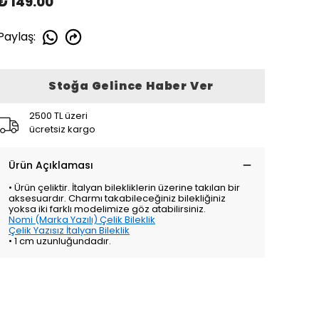
₺ 149.00
Paylaş
:
Stoğa Gelince Haber Ver
2500 TL üzeri
ücretsiz kargo
Ürün Açıklaması
• Ürün çeliktir. İtalyan bilekliklerin üzerine takılan bir
aksesuardır. Charmı takabileceğiniz bilekliğiniz
yoksa iki farklı modelimize göz atabilirsiniz.
Nomi (Marka Yazılı) Çelik Bileklik
Çelik Yazısız İtalyan Bileklik
• 1 cm uzunluğundadır.