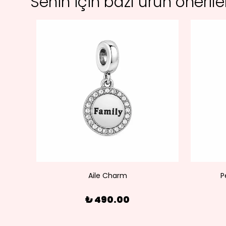
Senin için bazı ürün öneril
olye
Aile Charm
P
₺ 490.00