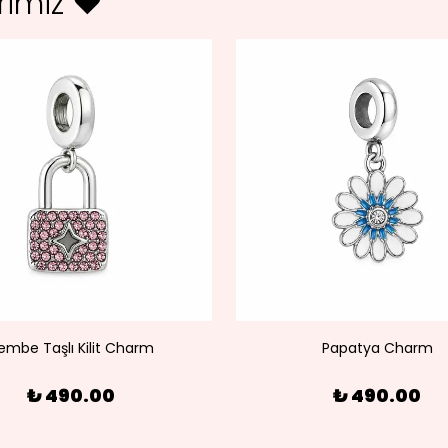
erimiz ♥
embe Taşlı Kilit Charm
Papatya Charm
₺ 490.00
₺ 490.00