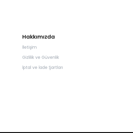
Hakkımızda
İletişim
Gizlilik ve Güvenlik
İptal ve İade Şartları