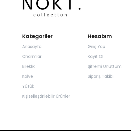
Kategoriler
Hesabım
Anasayfa
Giriş Yap
Charmlar
Kayıt Ol
Bileklik
Şifremi Unuttum
Kolye
Sipariş Takibi
Yüzük
Kişiselleştirilebilir Ürünler