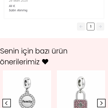
28 Mart 2025
Ali
K.
Satın Alınmış
1
Senin için bazı ürün
önerilerimiz ♥