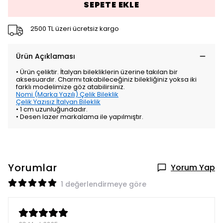
SEPETE EKLE
2500 TL üzeri ücretsiz kargo
Ürün Açıklaması
• Ürün çeliktir. İtalyan bilekliklerin üzerine takılan bir
aksesuardır. Charmı takabileceğiniz bilekliğiniz yoksa iki
farklı modelimize göz atabilirsiniz.
Nomi (Marka Yazılı) Çelik Bileklik
Çelik Yazısız İtalyan Bileklik
• 1 cm uzunluğundadır.
• Desen lazer markalama ile yapılmıştır.
Yorumlar
Yorum Yap
1 değerlendirmeye göre