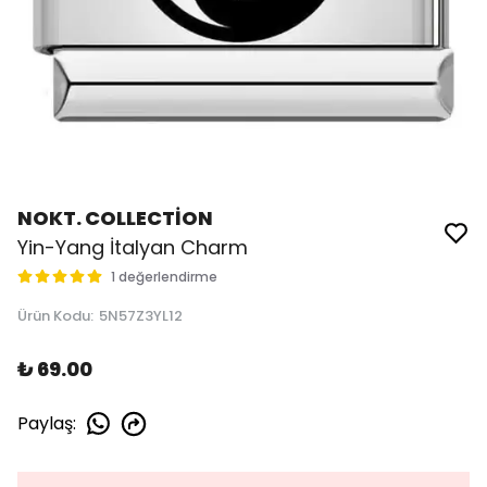
NOKT. COLLECTİON
Yin-Yang İtalyan Charm
1 değerlendirme
Ürün Kodu
:
5N57Z3YL12
₺ 69.00
Paylaş
: