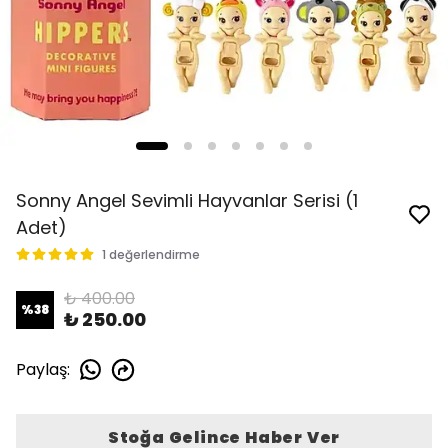
Sonny Angel Sevimli Hayvanlar Serisi (1
Adet)
1 değerlendirme
₺ 400.00
%
38
₺ 250.00
Paylaş
:
Stoğa Gelince Haber Ver