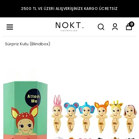
2500 TL VE ÜZERI ALIŞVERIŞINIZE KARGO ÜCRETSIZ
0
Sürpriz Kutu (Blindbox)