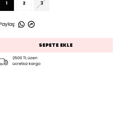
1
2
3
Paylaş
:
SEPETE EKLE
2500 TL üzeri
ücretsiz kargo