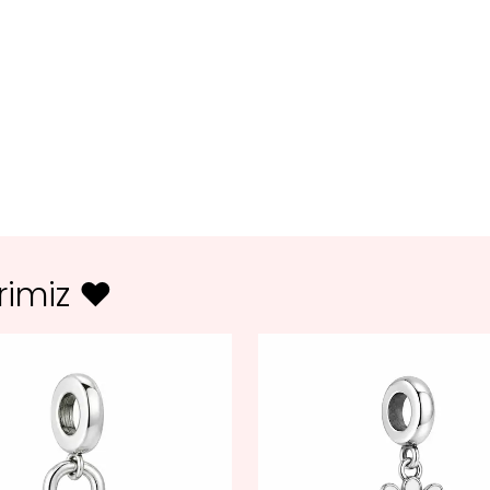
erimiz ♥