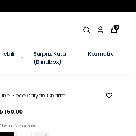
0
ilebilir
Sürpriz Kutu
Kozmetik
(Blindbox)
One Piece İtalyan Charm
₺ 150.00
Charm Numarası