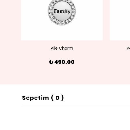
olye
Aile Charm
P
₺ 490.00
Sepetim
(
0
)