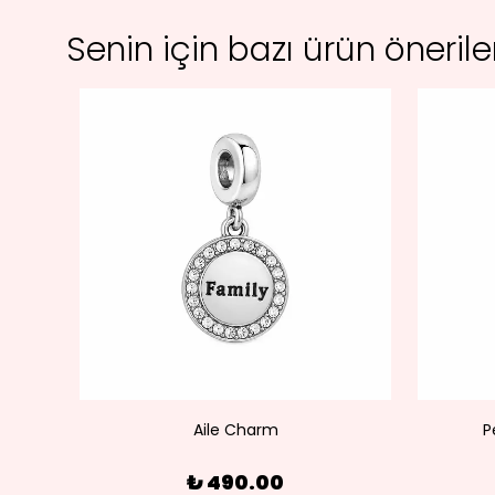
Senin için bazı ürün öneril
olye
Aile Charm
P
₺ 490.00