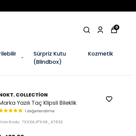
0
ilebilir
Sürpriz Kutu
Kozmetik
(Blindbox)
NOKT. COLLECTİON
Marka Yazılı Taç Klipsli Bileklik
1 değerlendirme
Ürün Kodu
:
7XXSAJPX48_47632