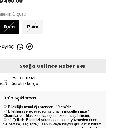
₺ 490.00
Bileklik Ölçüsü
18cm
17 cm
Paylaş
:
Stoğa Gelince Haber Ver
2500 TL üzeri
ücretsiz kargo
Ürün Açıklaması
♡ Bilekliğin uzunluğu standart, 19 cm'dir.
♡ Bilekliğinize ekleyeceğiniz charm modellerimize '
Charmlar ve Bileklikler' kategorimizden ulaşabilirsiniz.
♡
♡ Çeliktir. Ellerinizi yıkamadan önce, yüzmeden önce
ve parfüm, saç spreyi, sabun veya losyon gibi vücut bakım