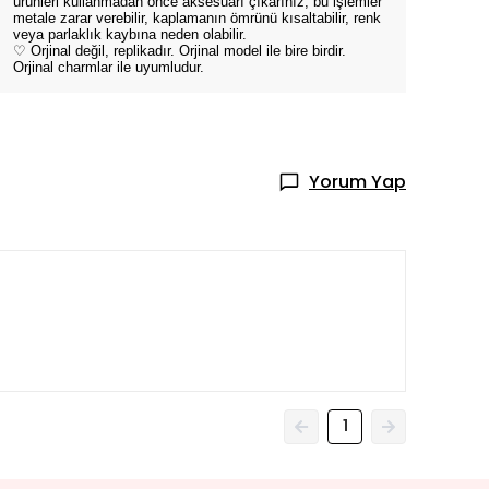
ürünleri kullanmadan önce aksesuarı çıkarınız, bu işlemler
metale zarar verebilir, kaplamanın ömrünü kısaltabilir, renk
veya parlaklık kaybına neden olabilir.
♡ Orjinal değil, replikadır. Orjinal model ile bire birdir.
Orjinal charmlar ile uyumludur.
Yorum Yap
1