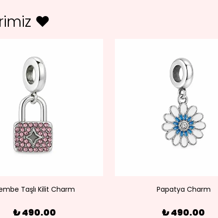
erimiz ♥
embe Taşlı Kilit Charm
Papatya Charm
₺ 490.00
₺ 490.00