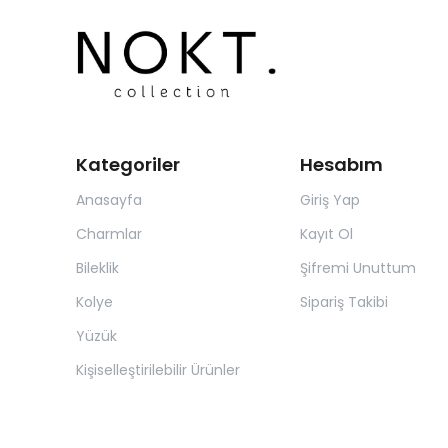
Kategoriler
Hesabım
Anasayfa
Giriş Yap
Charmlar
Kayıt Ol
Bileklik
Şifremi Unuttum
Kolye
Sipariş Takibi
Yüzük
Kişiselleştirilebilir Ürünler