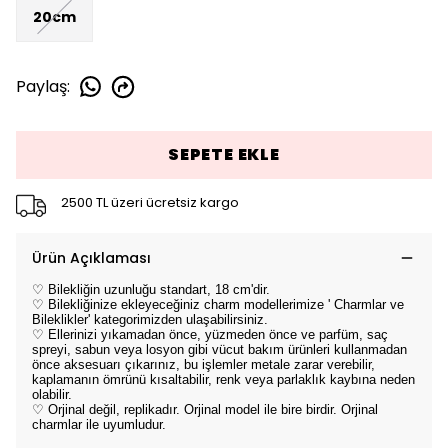
20cm
Paylaş
:
SEPETE EKLE
2500 TL üzeri ücretsiz kargo
Ürün Açıklaması
♡ Bilekliğin uzunluğu standart, 18 cm'dir.
♡ Bilekliğinize ekleyeceğiniz charm modellerimize ' Charmlar ve
Bileklikler' kategorimizden ulaşabilirsiniz.
♡ Ellerinizi yıkamadan önce, yüzmeden önce ve parfüm, saç
spreyi, sabun veya losyon gibi vücut bakım ürünleri kullanmadan
önce aksesuarı çıkarınız, bu işlemler metale zarar verebilir,
kaplamanın ömrünü kısaltabilir, renk veya parlaklık kaybına neden
olabilir.
♡ Orjinal değil, replikadır. Orjinal model ile bire birdir. Orjinal
charmlar ile uyumludur.