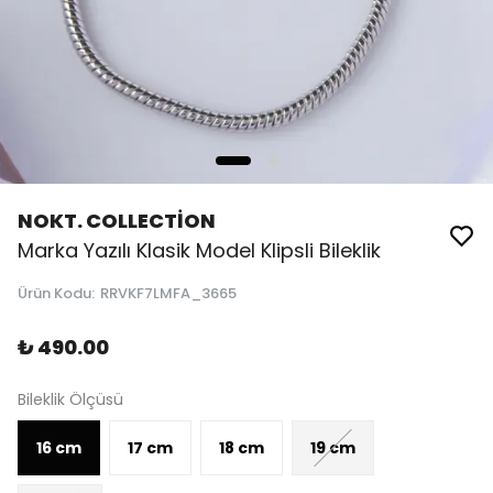
NOKT. COLLECTİON
Marka Yazılı Klasik Model Klipsli Bileklik
Ürün Kodu
:
RRVKF7LMFA_3665
₺ 490.00
Bileklik Ölçüsü
16 cm
17 cm
18 cm
19 cm